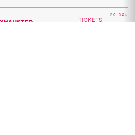
20:00u
TICKETS
EXHAUSTED
20:15u
TICKETS
EXHAUSTED
dans podium
20:30u
TICKETS
EXHAUSTED
19:30u
EN