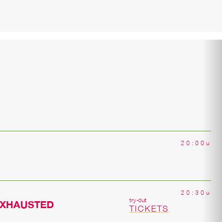
20:00u
20:30u
try-out
EXHAUSTED
TICKETS