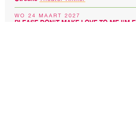
WO 24 MAART 2027
PLEASE DON'T MAKE LOVE TO ME I'M 
Utrecht
Theater Kikker
VR 26 MAART 2027
PLEASE DON'T MAKE LOVE TO ME I'M 
Rotterdam
Maaspodium/Maas theater 
DO 01 APRIL 2027
PLEASE DON'T MAKE LOVE TO ME I'M 
Oss
Cultuurpodium Groene Engel
VR 02 APRIL 2027
DE MENS HET DUURDE MAAR HEEL EV
Amsterdam
De Krakeling